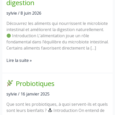
digestion
sylvie
/
8 juin 2026
Découvrez les aliments qui nourrissent le microbiote
intestinal et améliorent la digestion naturellement.
Introduction L’alimentation joue un rôle
fondamental dans l’équilibre du microbiote intestinal.
Certains aliments favorisent directement la […]
Lire la suite »
Alimentation
et
microbiote
Probiotiques
:
les
sylvie
/
16 janvier 2025
meilleurs
aliments
Que sont les probiotiques, à quoi servent-ils et quels
pour
sont leurs bienfaits ?
Introduction On entend de