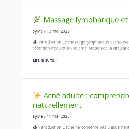
:
pourquoi
est-
Massage lymphatique et pe
il
essentiel
sylvie
/
13 mai 2026
pour
votre
Introduction Le massage lymphatique est souvent
santé
rétention d’eau et à une amélioration de la circulati
?
Lire la suite »
Massage
lymphatique
et
perte
de
Acné adulte : comprendre
poids
:
naturellement
quel
lien
sylvie
/
11 mai 2026
?
Introduction L’acné ne concerne pas uniquement