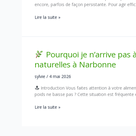
encore, parfois de façon persistante. Pour agir eff
Lire la suite »
Acné
adulte
:
comprendre
les
Pourquoi je n’arrive pas 
causes
pour
naturelles à Narbonne
améliorer
sa
sylvie
/
4 mai 2026
peau
naturellement
Introduction Vous faites attention à votre alime
poids ne baisse pas ? Cette situation est fréquente 
Lire la suite »
Pourquoi
je
n’arrive
pas