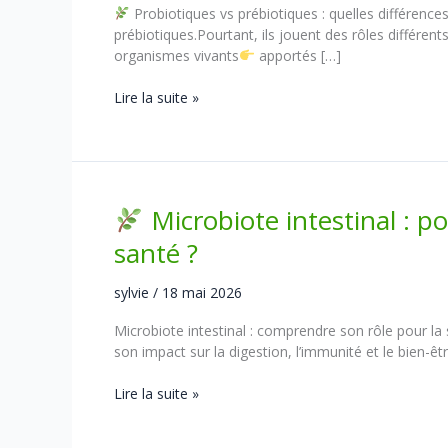
Probiotiques vs prébiotiques : quelles différence
prébiotiques.Pourtant, ils jouent des rôles différe
organismes vivants
apportés […]
Lire la suite »
Probiotiques
vs
prébiotiques
:
quelles
Microbiote intestinal : po
différences
?
santé ?
sylvie
/
18 mai 2026
Microbiote intestinal : comprendre son rôle pour la 
son impact sur la digestion, l’immunité et le bien-êt
Lire la suite »
Microbiote
intestinal