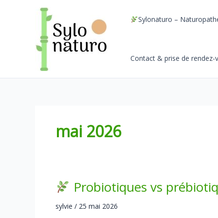
Aller
au
Sylonaturo – Naturopat
contenu
Contact & prise de rendez-
mai 2026
Probiotiques vs prébiotiqu
sylvie
/
25 mai 2026